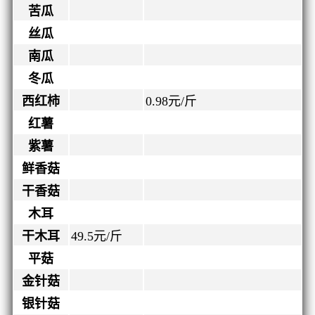
苦瓜
丝瓜
南瓜
冬瓜
西红柿
0.98
元/斤
红薯
紫薯
鲜香菇
干香菇
木耳
干木耳
49.5
元/斤
平菇
金针菇
银针菇