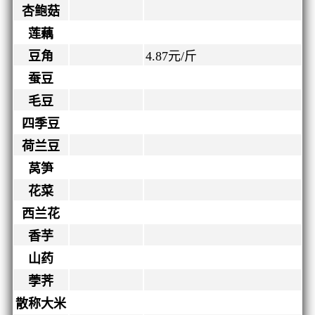
杏鲍菇
莲藕
豆角
4.87
元/斤
蚕豆
毛豆
四季豆
荷兰豆
莴笋
花菜
西兰花
香芋
山药
荸荠
散称大米