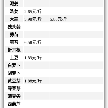
泥姜
洗姜
2.65
元/斤
大蒜
5.98
元/斤
5.88
元/斤
独头蒜
蒜苗
蒜苔
6.58
元/斤
折耳根
土豆
1.89
元/斤
白萝卜
胡萝卜
黄豆芽
1.88
元/斤
绿豆芽
豌豆尖
西葫芦