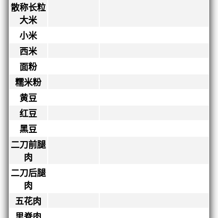
散称长粒
大米
小米
西米
面粉
糯米粉
黄豆
红豆
黑豆
二刀前腿
肉
二刀后腿
肉
五花肉
里脊肉