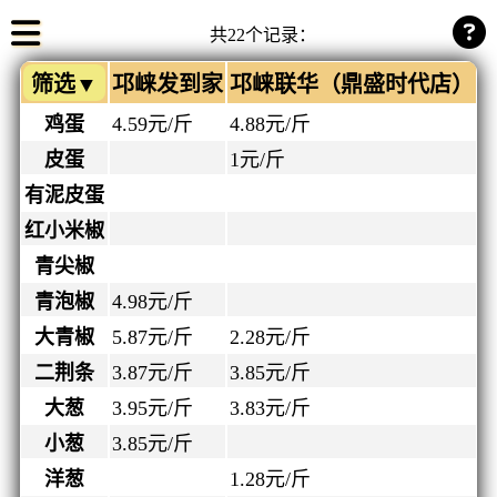
共22个记录：
筛选▼
邛崃发到家
邛崃联华（鼎盛时代店）
鸡蛋
4.59
元/斤
4.88
元/斤
皮蛋
1
元/斤
有泥皮蛋
红小米椒
青尖椒
青泡椒
4.98
元/斤
大青椒
5.87
元/斤
2.28
元/斤
二荆条
3.87
元/斤
3.85
元/斤
大葱
3.95
元/斤
3.83
元/斤
小葱
3.85
元/斤
洋葱
1.28
元/斤